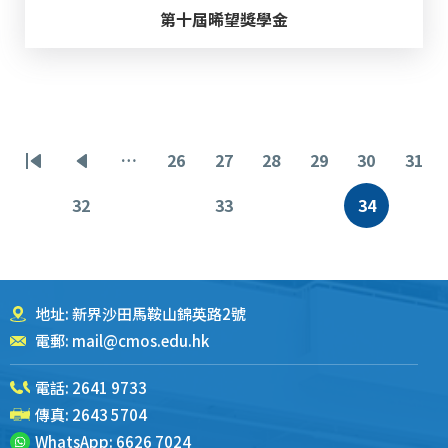
第十屆晞望獎學金
分
…
26
27
28
29
30
31
首
前
页
页
页
页
页
页
页
页
一
面
面
面
面
面
面
32
33
34
页
页
当
页
面
面
前
页
地址: 新界沙田馬鞍山錦英路2號
電郵:
mail@cmos.edu.hk
電話:
2641 9733
傳真: 2643 5704
WhatsApp:
6626 7024