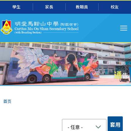
跳转到主要内容
學生
家長
教職員
校友
主
导
航
通
告
面
首页
包
屑