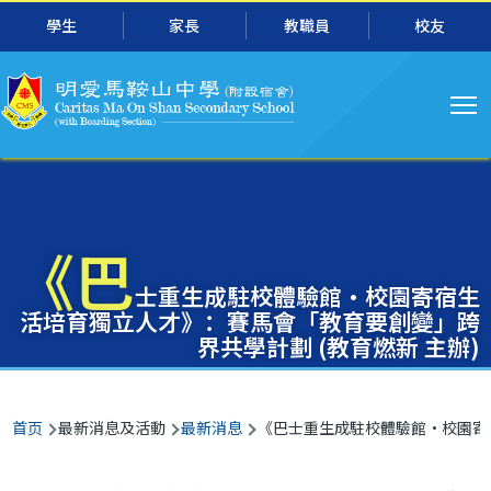
主
跳转到主要内容
學生
家長
教職員
校友
导
航
《巴
士重生成駐校體驗館‧校園寄宿生
活培育獨立人才》：賽馬會「教育要創變」跨
界共學計劃 (教育燃新 主辦)
面
首页
最新消息及活動
最新消息
《巴士重生成駐校體驗館‧校園寄宿
包
屑