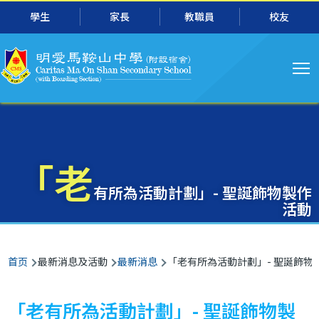
主
跳转到主要内容
學生
家長
教職員
校友
导
航
「老
有所為活動計劃」- 聖誕飾物製作
活動
面
首页
最新消息及活動
最新消息
「老有所為活動計劃」- 聖誕飾物
包
屑
「老有所為活動計劃」- 聖誕飾物製