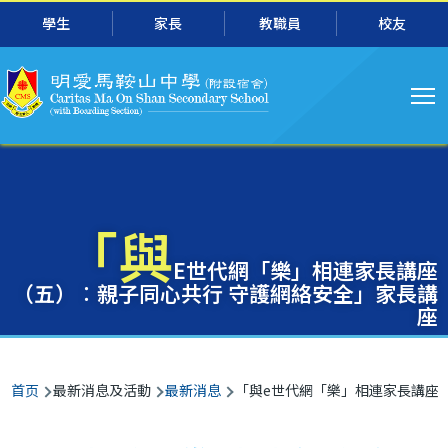
主
跳转到主要内容
學生
家長
教職員
校友
导
航
「與
E世代網「樂」相連家長講座
（五）︰親子同心共行 守護網絡安全」家長講
座
面
首页
最新消息及活動
最新消息
「與e世代網「樂」相連家長講座 
包
屑