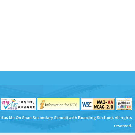
ritas Ma On Shan Secondary School(with Boarding Section). All rights
reserved.