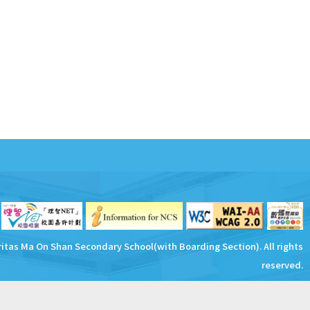
ritas Ma On Shan Secondary School(with Boarding Section). All rights
reserved.