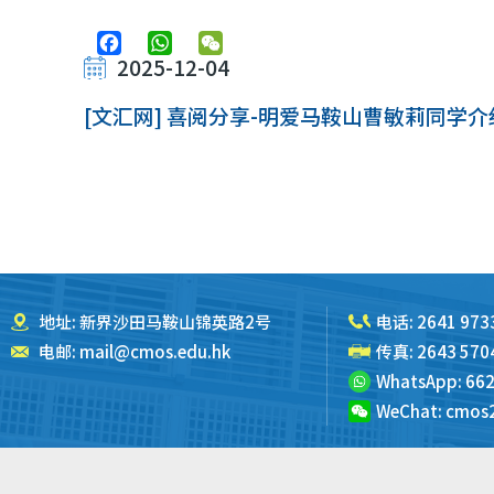
Facebook
WhatsApp
WeChat
2025-12-04
[文汇网] 喜阅分享-明爱马鞍山曹敏莉同学
地址: 新界沙田马鞍山锦英路2号
电话:
2641 973
电邮:
mail@cmos.edu.hk
传真: 2643 570
WhatsApp:
662
WeChat:
cmos