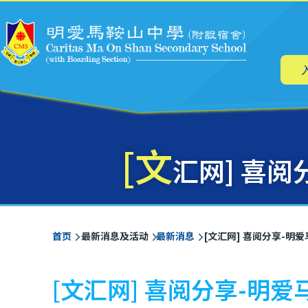
主
跳转到主要内容
导
航
[文
汇网] 喜
面
首页
最新消息及活动
最新消息
[文汇网] 喜阅分享-
包
屑
[文汇网] 喜阅分享-