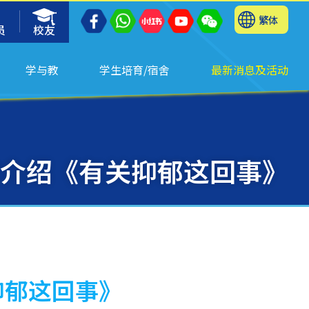
繁体
员
校友
学与教
学生培育/宿舍
最新消息及活动
学介绍《有关抑郁这回事》
抑郁这回事》