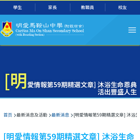
主
跳转到主要内容
學生
家長
教職員
校友
导
航
[明
愛情報第59期精選文章] 沐浴生命恩典
活出豐盛人生
面
首页
最新消息及活動
最新消息
[明愛情報第59期精選文章] 沐浴
包
屑
[明愛情報第59期精選文章] 沐浴生命