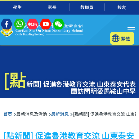
主
跳转到主要内容
學生
家長
教職員
校友
导
航
T
繁體
[點
新聞] 促進魯港教育交流 山東泰安代表
團訪問明愛馬鞍山中學
面
首页
最新消息及活動
最新消息
[點新聞] 促進魯港教育交流 山
包
屑
[點新聞] 促進魯港教育交流 山東泰安