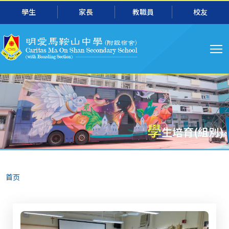
主
跳转到主要内容
學生
家長
教職員
校友
导
航
學
生培育(組別)
面
首页
包
屑