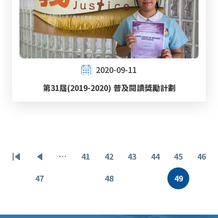
2020-09-11
第31屆(2019-2020) 普及閱讀獎勵計劃
分
…
41
42
43
44
45
46
首
前
页
页
页
页
页
页
页
页
一
面
面
面
面
面
面
47
48
49
页
页
当
页
面
面
前
页