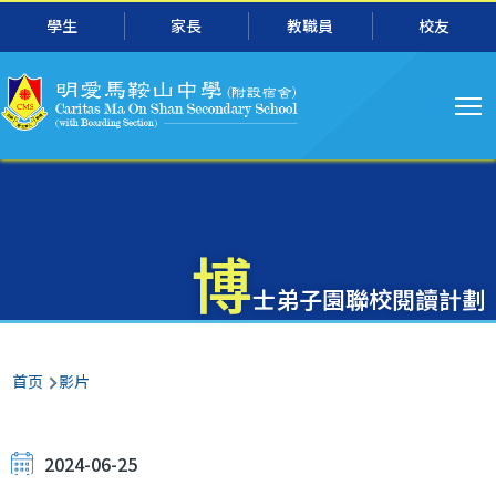
主
跳转到主要内容
學生
家長
教職員
校友
导
航
博
士弟子園聯校閱讀計劃
面
首页
影片
包
屑
2024-06-25