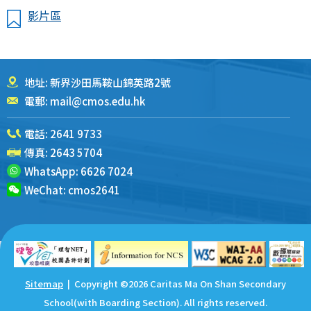
影片區
地址: 新界沙田馬鞍山錦英路2號
電郵:
mail@cmos.edu.hk
電話:
2641 9733
傳真: 2643 5704
WhatsApp:
6626 7024
WeChat:
cmos2641
Sitemap
| Copyright ©
2026 Caritas Ma On Shan Secondary
School(with Boarding Section). All rights reserved.