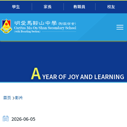
主
跳转到主要内容
學生
家長
教職員
校友
导
航
A
YEAR OF JOY AND LEARNING
面
首页
影片
包
屑
2026-06-05