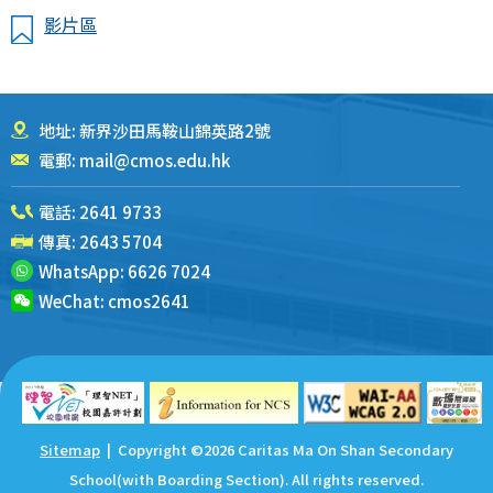
影片區
地址: 新界沙田馬鞍山錦英路2號
電郵:
mail@cmos.edu.hk
電話:
2641 9733
傳真: 2643 5704
WhatsApp:
6626 7024
WeChat:
cmos2641
Sitemap
| Copyright ©
2026 Caritas Ma On Shan Secondary
School(with Boarding Section). All rights reserved.