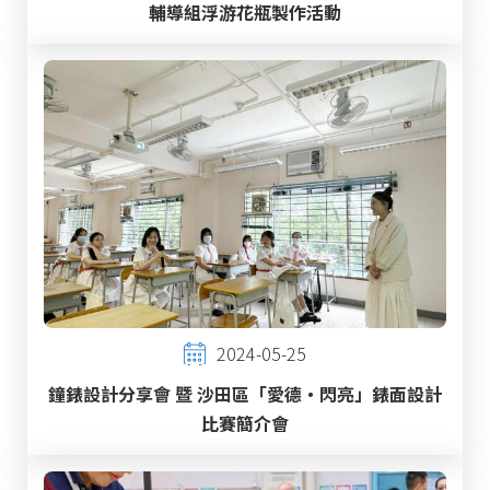
輔導組浮游花瓶製作活動
2024-05-25
鐘錶設計分享會 暨 沙田區「愛德‧閃亮」錶面設計
比賽簡介會