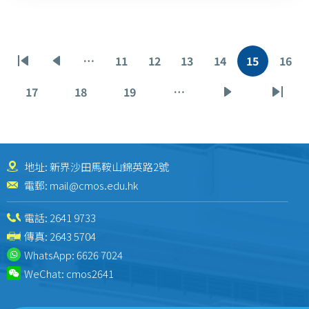
Pagination
…
11
12
13
14
15
16
First
Previous
Page
Page
Page
Page
Current
Pag
page
page
page
17
18
19
…
Page
Page
Page
Next
Last
page
page
地址: 新界沙田馬鞍山錦英路2號
電郵:
mail@cmos.edu.hk
電話:
2641 9733
傳真: 2643 5704
WhatsApp:
6626 7024
WeChat:
cmos2641