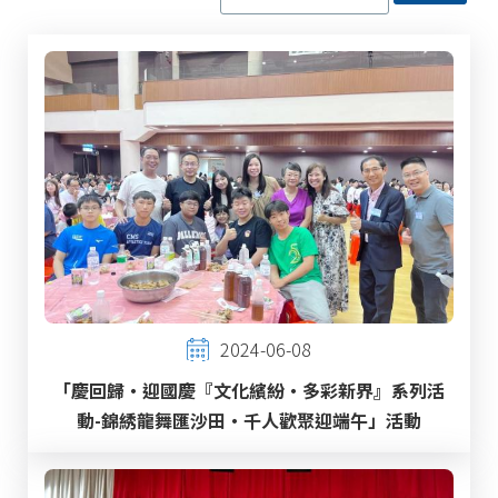
2024-06-08
「慶回歸‧迎國慶『文化繽紛‧多彩新界』系列活
動-錦綉龍舞匯沙田‧千人歡聚迎端午」活動