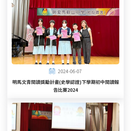
2024-06-07
明馬文青閱讀獎勵計畫(史學認證)下學期初中閱讀報
告比賽2024