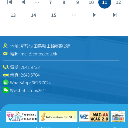
…
7
8
9
10
11
12
First
Previous
Page
Page
Page
Page
Current
Pag
page
page
page
13
14
15
…
Page
Page
Page
Next
Last
page
page
地址: 新界沙田馬鞍山錦英路2號
電郵:
mail@cmos.edu.hk
電話:
2641 9733
傳真: 2643 5704
WhatsApp:
6626 7024
WeChat:
cmos2641