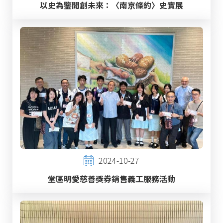
以史為鑒開創未來：〈南京條約〉史實展
2024-10-27
堂區明愛慈善獎券銷售義工服務活動