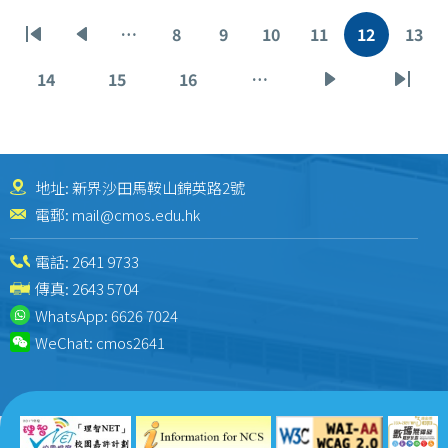
Pagination
…
8
9
10
11
12
13
First
Previous
Page
Page
Page
Page
Current
Pag
page
page
page
14
15
16
…
Page
Page
Page
Next
Last
page
page
地址: 新界沙田馬鞍山錦英路2號
電郵:
mail@cmos.edu.hk
電話:
2641 9733
傳真: 2643 5704
WhatsApp:
6626 7024
WeChat:
cmos2641