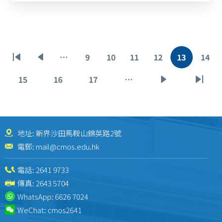
Pagination
…
9
10
11
12
13
14
First
Previous
Page
Page
Page
Page
Current
Pag
page
page
page
15
16
17
…
Page
Page
Page
Next
Last
page
page
地址: 新界沙田馬鞍山錦英路2號
電郵:
mail@cmos.edu.hk
電話:
2641 9733
傳真: 2643 5704
WhatsApp:
6626 7024
WeChat:
cmos2641