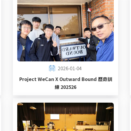
2026-01-04
Project WeCan X Outward Bound 歷奇訓
練 202526