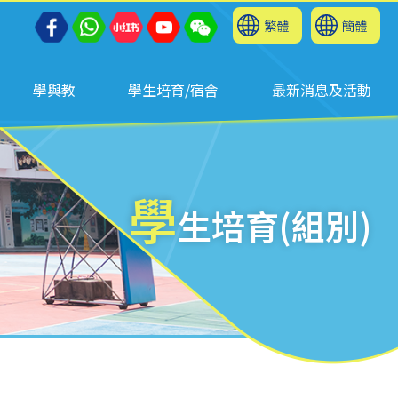
繁體
簡體
學與教
學生培育/宿舍
最新消息及活動
學
生培育(組別)