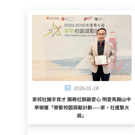
2026-01-28
家校社攜手育才 服務社群顯愛心 明愛馬鞍山中
學榮獲「樂繫校園獎勵計劃——家‧社連繫大
獎」