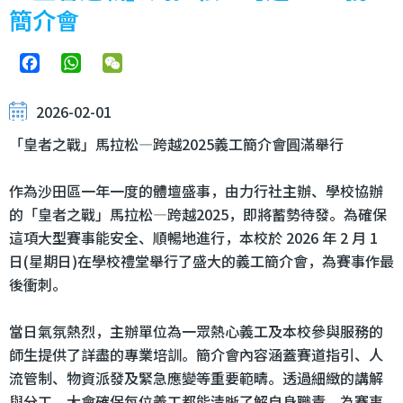
簡介會
Facebook
WhatsApp
WeChat
2026-02-01
「皇者之戰」馬拉松—跨越2025義工簡介會圓滿舉行
作為沙田區一年一度的體壇盛事，由力行社主辦、學校協辦
的「皇者之戰」馬拉松—跨越2025，即將蓄勢待發。為確保
這項大型賽事能安全、順暢地進行，本校於 2026 年 2 月 1
日(星期日)在學校禮堂舉行了盛大的義工簡介會，為賽事作最
後衝刺。
當日氣氛熱烈，主辦單位為一眾熱心義工及本校參與服務的
師生提供了詳盡的專業培訓。簡介會內容涵蓋賽道指引、人
流管制、物資派發及緊急應變等重要範疇。透過細緻的講解
與分工，大會確保每位義工都能清晰了解自身職責，為賽事