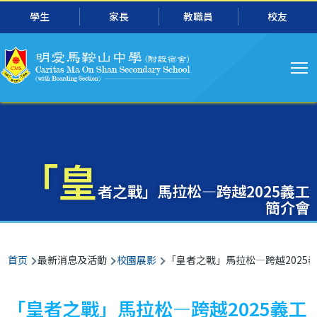
主
跳转到主要内容
學生
家長
教職員
校友
导
航
「皇
者之戰」馬拉松—跨越2025義工
簡介會
面
首页
最新消息及活動
校園展影
「皇者之戰」馬拉松—跨越2025
包
屑
「皇者之戰」馬拉松—跨越2025義工