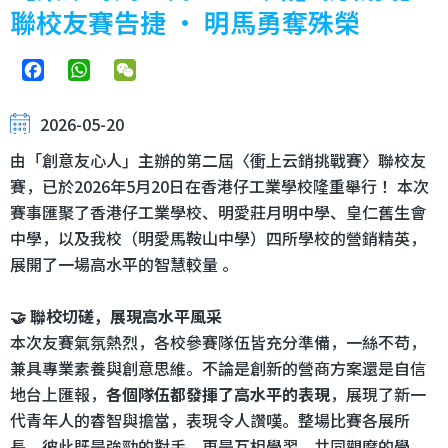
聯校友賽告捷 ‧ 明馬勇奪殊榮
Facebook
WhatsApp
WeChat
2026-05-20
由「創意友心人」主辦的第二屆〈衝上云銷挑戰賽〉聯校友
賽，已於2026年5月20日在香港仔工業學校隆重舉行 ！本次
賽事匯聚了香港仔工業學校、明愛莊月明中學、皇仁舊生會
中學，以及我校（明愛馬鞍山中學）四所學校的營銷精英，
展開了一場高水平的智慧較量 。
🤝 聯校切磋，展現高水平風采
本次友賽氣氛熱烈，各校參賽隊伍皆充分準備，一絲不苟，
兼具專業素養與創意思維。不論是創新的營商方案還是自信
地台上匯報，
各個隊伍都發揮了高水平的表現
，展現了新一
代青年人的睿智與擔當，表現令人讚嘆。整場比賽各展所
長，彼此既是強勁的對手，更是互相學習、共同觀摩的學