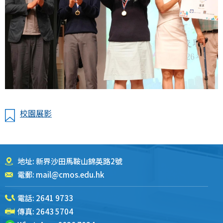
校園展影
地址: 新界沙田馬鞍山錦英路2號
電郵:
mail@cmos.edu.hk
電話:
2641 9733
傳真: 2643 5704