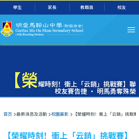
主
跳转到主要内容
學生
家長
教職員
校友
导
航
【榮
耀時刻！衝上「云銷」挑戰賽】聯
校友賽告捷 ‧ 明馬勇奪殊榮
面
首页
最新消息及活動
校園展影
【榮耀時刻！衝上「云銷」挑戰賽】
包
屑
【榮耀時刻！衝上「云銷」挑戰賽】