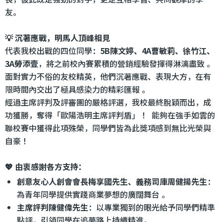
友。
💡 沉著應戰，明馬人頂峰相見
代表我校出戰的四位同學：
5B陳文婷、4A曹敏莉、徐竹江、
3A勞添壹
，將之前校內賽累積的營銷經驗發揮得淋漓盡致 。
面對實力不俗的友校精英，他們沉著應戰、表現大方，在有
限時間內交出了極具感染力的精彩匯報 。
經過主席評判及評審團的嚴格評選，我校最終脫穎而出，成
功獲勝，奪得「歐陽浩明主席評判盾」 ！ 能夠在強手如雲的
聯校賽中獲得此項殊榮，同學們皆為此獎項感到無比光榮與
自豪 ！
💖 由衷感謝各方支持：
創意友心人創會會長梅享國先生、義務司庫周健揚先生
：
為青年同學提供實踐商業夢想的廣闊舞台 。
主席評判陳健偉先生
：以專業獨到的眼光給予同學們精準
點評，引領同學在追夢路上持續精進。