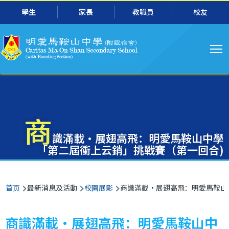
主
跳转到主要内容
學生
家長
教職員
校友
导
航
商
識滿載‧展翅高飛：明愛馬鞍山中學
「第二屆衝上云銷」挑戰賽（第一回合)
面
首页
最新消息及活動
校園展影
商識滿載‧展翅高飛：明愛馬鞍山
包
屑
商識滿載‧展翅高飛：明愛馬鞍山中