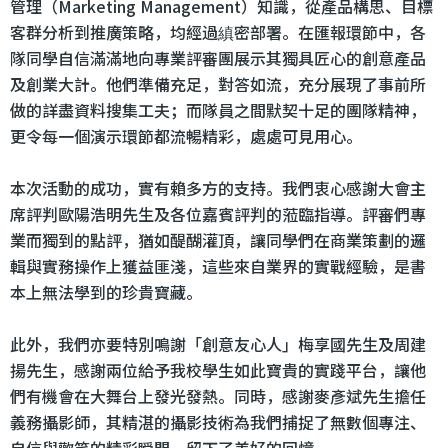
管理（Marketing Management）知識，從產品構思、目標
客群分析到推廣策略，均經過縝密部署。在匯報環節中，各
隊同學自信滿滿地向專業評審團展示其獨具匠心的創意產品
及創業大計。他們準備充足，對答如流，充分展現了事前所
做的詳盡資料搜集工夫；而隊員之間默契十足的團隊精神，
更令每一個演示環節都流暢精彩，處處可見用心。
本次活動的成功，實有賴多方的支持。我們衷心感謝大會主
席評判歐陽浩明先生及各位嘉賓評判的蒞臨指導。評審們專
業而獨到的點評，猶如醍醐灌頂，讓同學們在商業策劃的邏
輯與實務操作上獲益匪淺，這些來自業界的實戰經驗，是書
本上無法學到的珍貴寶藏。
此外，我們亦要特別鳴謝「創意友心人」梅享國先生及周建
揚先生，感謝兩位給予我校學生如此寶貴的實踐平台，讓他
們有機會在大舞台上發光發熱。同時，感謝麥彥斌先生擔任
義務攝影師，其精湛的攝影技術為我們捕捉了無數個專注、
自信與歡笑的精彩瞬間，留下了美好的回憶。