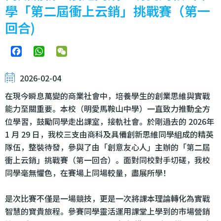
學「第二屆衝上云銷」挑戰賽（第一
回合)
Facebook
WhatsApp
WeChat
2026-02-04
在現今瞬息萬變的商業社會中，培養學生的創業思維與實戰
能力至關重要。本校（明愛馬鞍山中學）一直致力推動全方
位學習，鼓勵同學走出課室，接軌社會。於剛過去的 2026年
1 月 29 日，我校三支由商科及具備創新思維同學組成的精英
隊伍，整裝待發，參與了由「創意友心人」主辦的「第二屆
衝上云銷」挑戰賽（第一回合）。面對同校對手切磋，我校
同學毫無懼色，在賽場上同場較量，盡展所學！
是次比賽不僅是一場競技，更是一次將課本理論轉化為實戰
智慧的寶貴旅程。參賽同學靈活運用課堂上學到的市場營銷