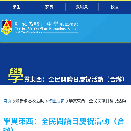
主
跳转到主要内容
學生
家長
教職員
校友
导
航
學
貫東西：全民閱讀日慶祝活動（合辦）
面
首页
最新消息及活動
校園展影
學貫東西：全民閱讀日慶祝活動（
包
屑
學貫東西：全民閱讀日慶祝活動（合
辦）