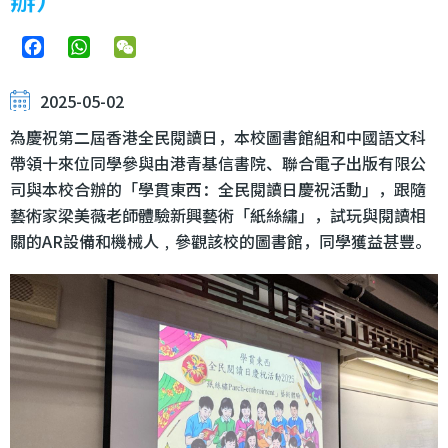
Facebook
WhatsApp
WeChat
2025-05-02
為慶祝第二屆香港全民閱讀日，本校圖書館組和中國語文科
帶領十來位同學參與由港青基信書院、聯合電子出版有限公
司與本校合辦的「學貫東西：全民閱讀日慶祝活動」，跟隨
藝術家梁美薇老師體驗新興藝術「紙絲繡」，試玩與閱讀相
關的AR設備和機械人﹐參觀該校的圖書館，同學獲益甚豐。