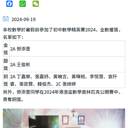
Facebook
WhatsApp
WeChat
2024-09-19
本校數學於暑假前參加了初中數學精英賽2024，全數獲獎，
名單如下：
金
2A 勞添壹
獎
銀
2A 王俊彬
獎
銅
2A 丁嘉樂、張嘉妤、黃曉言、黃暉桓、李恒慧、袁阡
獎
睿、張昆贊、韓俊杰、2C 張焯婷
另外，勞添壹同學在2024年港澳盃數學奧林匹克公開賽中，
勇奪銅獎。