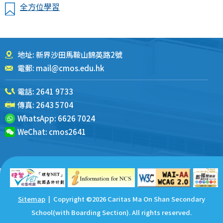
全方位學習
地址: 新界沙田馬鞍山錦英路2號
電郵:
mail@cmos.edu.hk
電話:
2641 9733
傳真: 2643 5704
WhatsApp:
6626 7024
WeChat:
cmos2641
Sitemap
| Copyright ©
2026 Caritas Ma On Shan Secondary
School(with Boarding Section). All rights reserved.