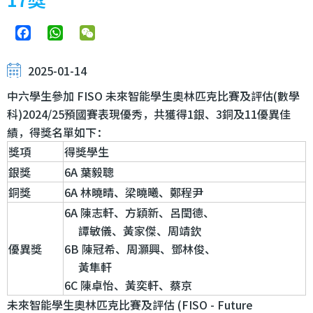
Facebook
WhatsApp
WeChat
2025-01-14
中六學生參加 FISO 未來智能學生奧林匹克比賽及評估(數學
科)2024/25預國賽表現優秀，共獲得1銀、3銅及11優異佳
績，得獎名單如下：
獎項
得獎學生
銀獎
6A 葉毅聰
銅獎
6A 林曉晴、梁曉曦、鄭程尹
6A 陳志軒、方穎新、呂閏德、
譚敏儀、黃家傑、周靖欽
優異獎
6B 陳冠希、周灝興、鄧林俊、
黃隼軒
6C 陳卓怡、黃奕軒、蔡京
未來智能學生奧林匹克比賽及評估 (FISO - Future