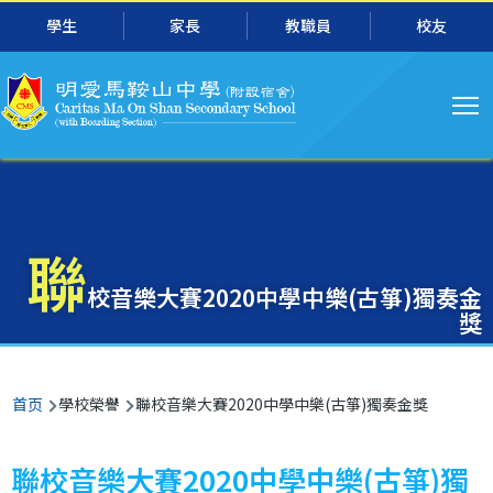
主
跳转到主要内容
學生
家長
教職員
校友
导
航
聯
校音樂大賽2020中學中樂(古箏)獨奏金
獎
面
首页
學校榮譽
聯校音樂大賽2020中學中樂(古箏)獨奏金獎
包
屑
聯校音樂大賽2020中學中樂(古箏)獨