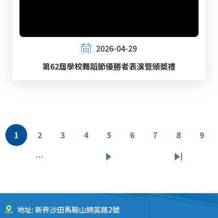
2026-04-29
第62屆學校舞蹈節優勝者表演暨頒奬禮
分
1
2
3
4
5
6
7
8
9
当
页
页
页
页
页
页
页
页
页
前
面
面
面
面
面
面
面
面
…
下
末
页
一
页
页
地址: 新界沙田馬鞍山錦英路2號