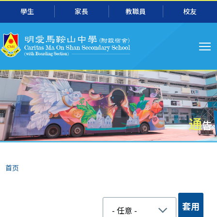
跳转到主要内容
學生
家長
教職員
校友
主
导
航
通
告
面
首页
包
屑