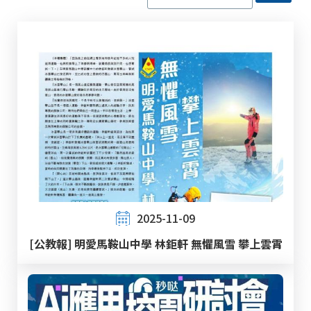
2025-11-09
[公教報] 明愛馬鞍山中學 林鉅軒 無懼風雪 攀上雲霄