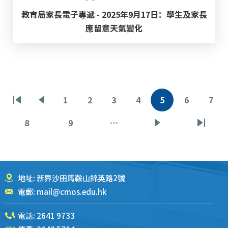
教育局家長電子專遞 - 2025年9月17日：學生及家長
應留意天氣變化
分
1
2
3
4
5
6
7
首
前
页
页
页
页
当
页
页
页
页
一
面
面
面
面
前
面
面
8
9
…
页
页
下
末
页
页
面
面
一
页
页
地址: 新界沙田馬鞍山錦英路2號
電郵:
mail@cmos.edu.hk
電話:
2641 9733