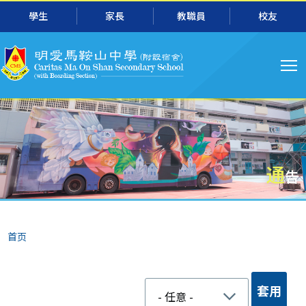
跳转到主要内容
學生
家長
教職員
校友
主
导
航
通
告
面
首页
包
屑