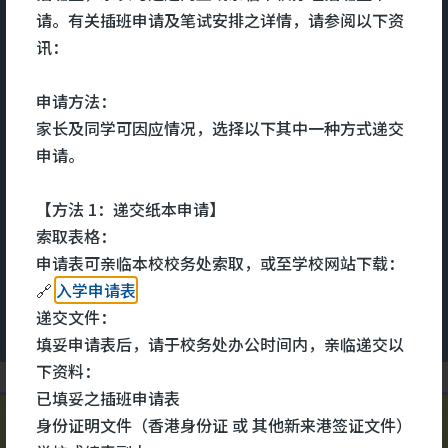
宿舍服务
请。有关插班申请及笔试安排之详情，请参阅以下资
讯：
及充
宿舍致力为宿生提供一个关爱、舒
本
申请方法：
的全
适的住宿环境。关顾宿生的全人发
文
家长及同学可因应情况，选择以下其中一种方式递交
知识
展，用心培养和发展他们的多元技
命
申请。
其
能和兴趣。设立个人成长计划，能
医
互助
够更有效地照顾他们的成长需要。
识
【方法 1：递交纸本申请】
术中
宿舍每年会举办不同的兴趣班组和
心
索取表格：
大型晚会，宿生除了可参与多元化
健
更多
更
申请表可亲临本校校务处索取，或至学校网站下载：
的班组外，还可以担任晚会司仪、
同
🔗
入学申请表
表演、设计等工作，发挥所长。注
录
递交文件：
重宿生的成长需要，积极与学校合
学
填妥申请表后，请于校务处办公时间内，亲临递交以
作，家校合一，致力提升宿生的学
或
下资料：
术水平。
为
已填妥之插班申请表
之
身份证明文件（香港身份证 或 其他新来港签证文件）
#明爱马鞍山中学宿舍