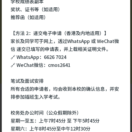
学校成绩表副本
校园视频
更多
#医
奖状、证书等（如适用）
#医
推荐函（如适用）
#生
【方法 2：递交电子申请（香港及内地适用）】
家长及同学可于网上，透过WhatsApp 或 WeChat微
信 递交已填写的申请表，并上载相关证明文件。
🔗 WhatsApp：6626 7024
🔗 WeChat微信：cmos2641
笔试及面试安排
所有合适的申请者，均会收到本校的确认信息，并安
排参加插班生入学考试。
校务处办公时间（公众假期除外）
星期一至五：上午7时45分 至 下午5时45分
星期六：上午8时45分至中午12时30分