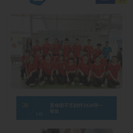
26
圣咏团于艺韵杯2026夺一
等奖
5 月