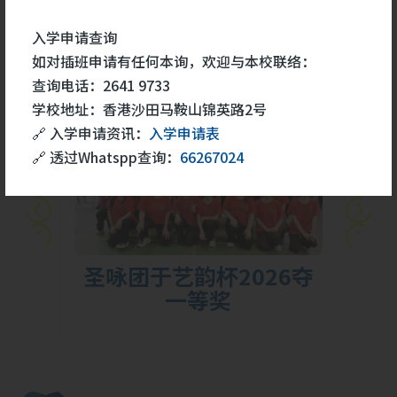
学生成就
更多
入学申请查询
如对插班申请有任何本询，欢迎与本校联络：
查询电话：2641 9733
26
学校地址：香港沙田马鞍山锦英路2号
5 月
🔗 入学申请资讯：
入学申请表
🔗 透过Whatspp查询：
66267024
胜
圣咏团于艺韵杯2026夺
一等奖