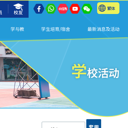
繁体
员
校友
学与教
学生培育/宿舍
最新消息及活动
学
校活动