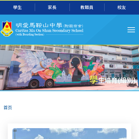
主
跳转到主要内容
學生
家長
教職員
校友
导
航
學
生培育(組別)
面
首页
包
屑