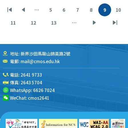
分
…
5
6
7
8
9
10
首
前
页
页
页
页
当
页
页
页
一
面
面
面
面
前
面
11
12
13
…
页
页
页
下
末
页
页
面
面
面
一
页
页
地址: 新界沙田馬鞍山錦英路2號
電郵:
mail@cmos.edu.hk
電話:
2641 9733
傳真: 2643 5704
WhatsApp:
6626 7024
WeChat:
cmos2641