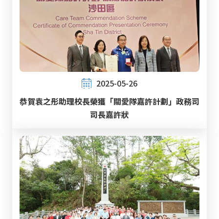
2025-05-26
恭賀袁之彤助理校長榮獲「關愛隊嘉許計劃」政務司
司長嘉許狀