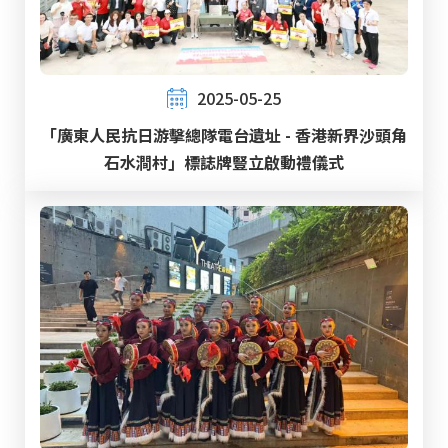
2025-05-25
「廣東人民抗日游擊總隊電台遺址 - 香港新界沙頭角
石水澗村」標誌牌豎立啟動禮儀式