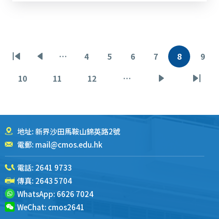
分
…
4
5
6
7
8
9
首
前
页
页
页
页
当
页
页
页
一
面
面
面
面
前
面
10
11
12
…
页
页
页
下
末
页
页
面
面
面
一
页
页
地址: 新界沙田馬鞍山錦英路2號
電郵:
mail@cmos.edu.hk
電話:
2641 9733
傳真: 2643 5704
WhatsApp:
6626 7024
WeChat:
cmos2641