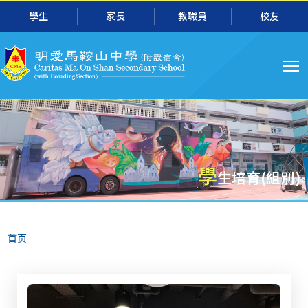
主
跳转到主要内容
學生
家長
教職員
校友
导
航
學
生培育(組別)
面
首页
包
屑