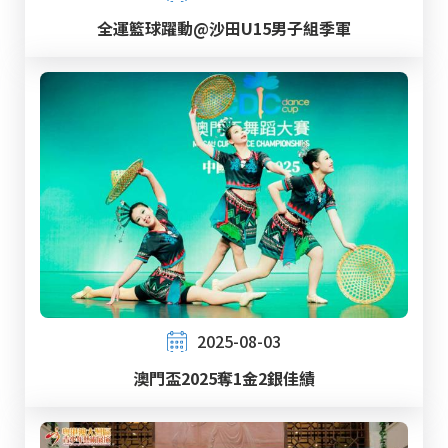
全運籃球躍動@沙田U15男子組季軍
2025-08-03
澳門盃2025奪1金2銀佳績