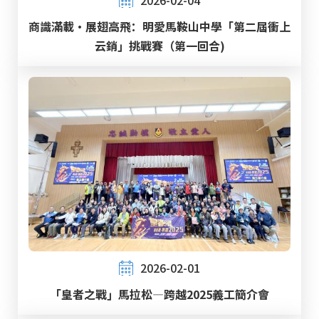
商識滿載‧展翅高飛：明愛馬鞍山中學「第二屆衝上
云銷」挑戰賽（第一回合)
2026-02-01
「皇者之戰」馬拉松—跨越2025義工簡介會