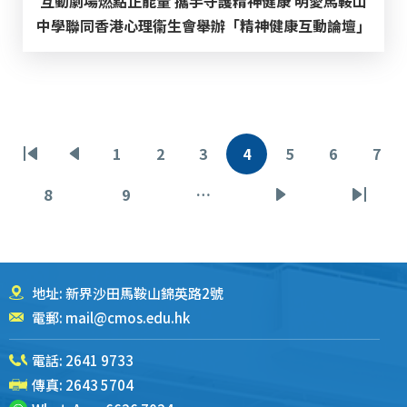
互動劇場燃點正能量 攜手守護精神健康 明愛馬鞍山
中學聯同香港心理衞生會舉辦「精神健康互動論壇」
分
1
2
3
4
5
6
7
首
前
页
页
页
当
页
页
页
页
页
一
面
面
面
前
面
面
面
8
9
…
页
页
下
末
页
页
面
面
一
页
页
地址: 新界沙田馬鞍山錦英路2號
電郵:
mail@cmos.edu.hk
電話:
2641 9733
傳真: 2643 5704