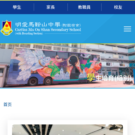
主
跳转到主要内容
學生
家長
教職員
校友
导
航
學
生培育(組別)
面
首页
包
屑