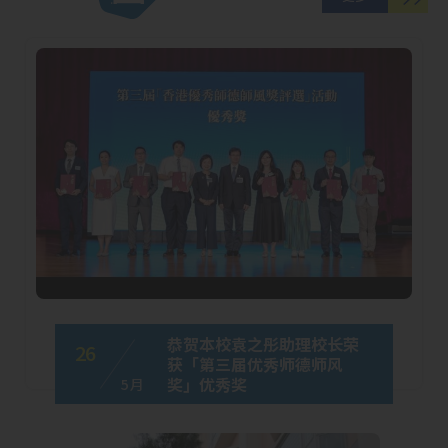
恭贺本校袁之彤助理校长荣
26
获「第三届优秀师德师风
奖」优秀奖
5 月