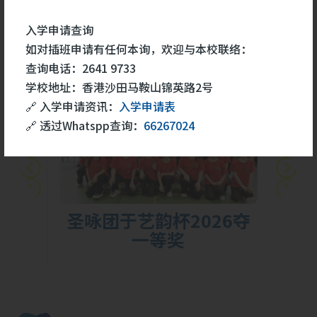
学生成就
更多
入学申请查询
如对插班申请有任何本询，欢迎与本校联络：
查询电话：2641 9733
26
学校地址：香港沙田马鞍山锦英路2号
5 月
🔗 入学申请资讯：
入学申请表
🔗 透过Whatspp查询：
66267024
胜
圣咏团于艺韵杯2026夺
一等奖