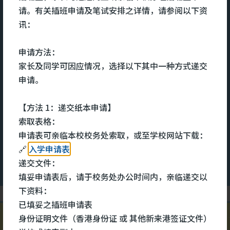
宿舍服务
请。有关插班申请及笔试安排之详情，请参阅以下资
讯：
及充
宿舍致力为宿生提供一个关爱、舒
本
申请方法：
的全
适的住宿环境。关顾宿生的全人发
文
家长及同学可因应情况，选择以下其中一种方式递交
知识
展，用心培养和发展他们的多元技
命
申请。
其
能和兴趣。设立个人成长计划，能
医
互助
够更有效地照顾他们的成长需要。
识
【方法 1：递交纸本申请】
术中
宿舍每年会举办不同的兴趣班组和
心
索取表格：
大型晚会，宿生除了可参与多元化
健
更多
更
申请表可亲临本校校务处索取，或至学校网站下载：
的班组外，还可以担任晚会司仪、
同
🔗
入学申请表
表演、设计等工作，发挥所长。注
录
递交文件：
重宿生的成长需要，积极与学校合
学
填妥申请表后，请于校务处办公时间内，亲临递交以
作，家校合一，致力提升宿生的学
或
下资料：
术水平。
为
已填妥之插班申请表
之
身份证明文件（香港身份证 或 其他新来港签证文件）
#明爱马鞍山中学宿舍