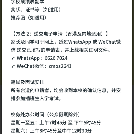
学校成绩表副本
校园视频
更多
#医
奖状、证书等（如适用）
#医
推荐函（如适用）
#生
【方法 2：递交电子申请（香港及内地适用）】
家长及同学可于网上，透过WhatsApp 或 WeChat微
信 递交已填写的申请表，并上载相关证明文件。
🔗 WhatsApp：6626 7024
🔗 WeChat微信：cmos2641
笔试及面试安排
所有合适的申请者，均会收到本校的确认信息，并安
排参加插班生入学考试。
校务处办公时间（公众假期除外）
星期一至五：上午7时45分 至 下午5时45分
星期六：上午8时45分至中午12时30分