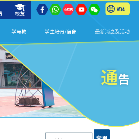
繁体
员
校友
学与教
学生培育/宿舍
最新消息及活动
通
告