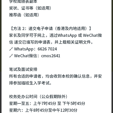
学校成绩表副本
校园视频
更多
#医
奖状、证书等（如适用）
#医
推荐函（如适用）
#生
【方法 2：递交电子申请（香港及内地适用）】
家长及同学可于网上，透过WhatsApp 或 WeChat微
信 递交已填写的申请表，并上载相关证明文件。
🔗 WhatsApp：6626 7024
🔗 WeChat微信：cmos2641
笔试及面试安排
所有合适的申请者，均会收到本校的确认信息，并安
排参加插班生入学考试。
校务处办公时间（公众假期除外）
星期一至五：上午7时45分 至 下午5时45分
星期六：上午8时45分至中午12时30分