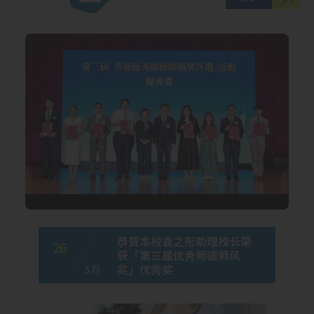
恭贺本校袁之彤助理校长荣
26
获「第三届优秀师德师风
奖」优秀奖
5 月