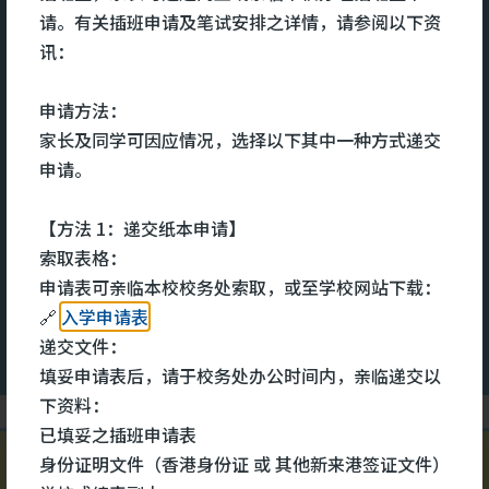
宿舍服务
请。有关插班申请及笔试安排之详情，请参阅以下资
讯：
及充
宿舍致力为宿生提供一个关爱、舒
本
申请方法：
的全
适的住宿环境。关顾宿生的全人发
文
家长及同学可因应情况，选择以下其中一种方式递交
知识
展，用心培养和发展他们的多元技
命
申请。
其
能和兴趣。设立个人成长计划，能
医
互助
够更有效地照顾他们的成长需要。
识
【方法 1：递交纸本申请】
术中
宿舍每年会举办不同的兴趣班组和
心
索取表格：
大型晚会，宿生除了可参与多元化
健
更多
更
申请表可亲临本校校务处索取，或至学校网站下载：
的班组外，还可以担任晚会司仪、
同
🔗
入学申请表
表演、设计等工作，发挥所长。注
录
递交文件：
重宿生的成长需要，积极与学校合
学
填妥申请表后，请于校务处办公时间内，亲临递交以
作，家校合一，致力提升宿生的学
或
下资料：
术水平。
为
已填妥之插班申请表
之
身份证明文件（香港身份证 或 其他新来港签证文件）
#明爱马鞍山中学宿舍