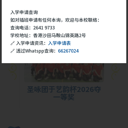
学生成就
更多
入学申请查询
如对插班申请有任何本询，欢迎与本校联络：
查询电话：2641 9733
26
学校地址：香港沙田马鞍山锦英路2号
5 月
🔗 入学申请资讯：
入学申请表
🔗 透过Whatspp查询：
66267024
胜
圣咏团于艺韵杯2026夺
一等奖